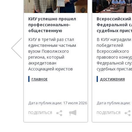
КИУ успешно прошел
Всероссийский
профессионально-
Федеральной 
 вышли
общественную
судебных прис
кого
аккредитацию
Школа пристав
КИУ в третий раз стал
В КИУ наградили
ситета
Ассоциации юристов
единственным частным
победителей
ова
России
я
вузом Поволжского
Всероссийского
ли свои
региона, который
правового конку
 в
аккредитован
Федеральной сл
Ассоциацией юристов
судебных приста
нкурса
СКИЙ
России
слушателей Шко
ГЛАВНОЕ
ДОСТИЖЕНИЯ
пристава
ий на
мая 2026
Дата публикации: 17 июля 2026
Дата публикации: 
ПОДЕЛИТЬСЯ
ПОДЕЛИТЬСЯ