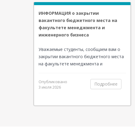
кий
ИНФОРМАЦИЯ о закрытии
мающей
вакантного бюджетного места на
а"
Мастер делового администрирования
факультете менеджмента и
инженерного бизнеса
.
вых и
Юридическая клиника
ико-
Уважаемые студенты, сообщаем вам о
стем
онцепция
закрытии вакантного бюджетного места
.
на факультете менеджмента и
оторого
инженерного бизнеса по направлению
ирясова и
подготовки бакалавриата «Прикладная
Опубликовано
робнее
Подробнее
сийского
информатика» 1 курса, 2 семестра.
3 июля 2026
Журнал Russian Journal of Economics
and Law