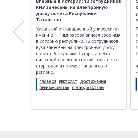
о
Впервые в истории: 12 сотрудников
ителями
КИУ занесены на Электронную
доску почета Республики
ои
Татарстан
о
Казанский инновационный университет
Л
а имени
имени В.Г. Тимирясова вписал свое имя
К
ло
в историю республики. 12 сотрудников
с
этапа
вуза занесены на Электронную доску
Л
почета Республики Татарстан. Это
П
иссия
пилотный проект, который только что
с
священные
стартовал и не имеет аналогов в
и
и
регионе.
к
ю
ГЛАВНОЕ
РЕКТОРАТ
ДОСТИЖЕНИЯ
вную
ПРЕИМУЩЕСТВА
ПРЕПОДАВАТЕЛИ
ков и