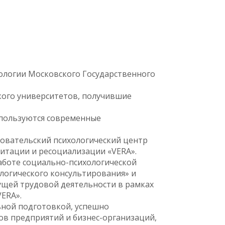
хологии Московского Государственного
ского университетов, получившие
спользуются современные
довательский психологический центр
литации и ресоциализации «VERA».
аботе социально-психологической
логического консультирования» и
ущей трудовой деятельности в рамках
ERA».
ьной подготовкой, успешно
в предприятий и бизнес-организаций,