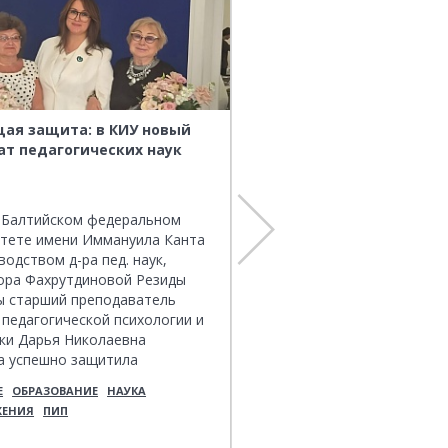
ая защита: в КИУ новый
Доцент КИУ Маргарита 
т педагогических наук
Сафронова оценила раб
участников II Поволожс
«Сириус Лето: начни св
в Балтийском федеральном
26 июня в Лабораторном 
итете имени Иммануила Канта
«Университет талантов» пр
водством д-ра пед. наук,
Поволжский финал «Сириус
ора Фахрутдиновой Резиды
свой проект», в котором п
ы старший преподаватель
участие одаренные ребята
педагогической психологии и
регионов: Мари Эл, Нижег
ки Дарья Николаевна
области, Пермского края, 
а успешно защитила
Татарстан, Удмуртии, Чува
цию на соискание ученой
Е
ОБРАЗОВАНИЕ
НАУКА
ГЛАВНОЕ
ПРЕПОДАВАТЕЛИ
кандидата педагогических
ЖЕНИЯ
ПИП