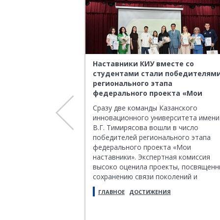
инар по
Наставники КИУ вместе со
хотерапии в КИУ
студентами стали победителям
в справляться с
регионального этапа
федерального проекта «Мои
наставники»
логический семинар
Сразу две команды Казанского
ающей психотерапии
инновационного университета имени
шел 3 июня 2026 г.
В.Г. Тимирясова вошли в число
ского
победителей регионального этапа
иверситета.
федерального проекта «Мои
ара стали
наставники». Экспертная комиссия
сшей школы и
высоко оценила проекты, посвящен
та психологии и
сохранению связи поколений и
рактикующие
патриотическому воспитанию
ЯТИЯ
ПИП
ГЛАВНОЕ
ДОСТИЖЕНИЯ
и. Организаторами
молодежи, а также эффективную
и советник ректора
совместную работу наставников и
 инициативам,
студентов.