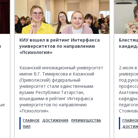
КИУ вошел в рейтинг Интерфакса
Блестящ
и
университетов по направлению
кандида
«Психология»
Казанский инновационный университет
2 июля 
имени В.Г. Тимирясова и Казанский
универс
(Приволжский) федеральный
под руко
университет стали единственными
професс
вузами Республики Татарстан,
Ахатовн
вошедшими в рейтинг Интерфакса
кафедры 
ные
университетов по направлению
педагоги
«Психология».
Стоянов
диссерта
ГЛАВНОЕ
ДОСТИЖЕНИЯ
ПРЕИМУЩЕСТВА
ГЛАВНО
степени 
ПИП
ДОСТИ
наук.