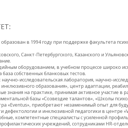
ЕТ:
 образован в 1994 году при поддержке факультета пси
овского, Санкт-Петербургского, Казанского и Ульянов
ание.
дийным оборудованием, в учебном процессе широко и
а база собственных бланковых тестов.
 научно-исследовательская лаборатория, научно-иссле
й инклюзивного образования», центр адаптации, реаби
е знания на практике, принимая активное участие в р
иментальной базы «Созвездие талантов», «Школы психо
тра «Eventus», приобретают незаменимый опыт для буд
и дефектологии и инклюзивной педагогики в центре «V
обные, компетентные специалисты с усиленной профил
рофилактических учреждений, сотрудниками HR-отдело