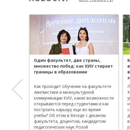
Один факультет, две страны,
множество побед: как КИУ стирает
границы в образовании
Как проходит обучение на факультете
П
а
лингвистики и межкультурной
К
чимых
коммуникации КИУ, какие возможности
у
одаватели
открываются перед студентами и как
н
аявили о
построить карьеру еще во время
с
учебы? Об этом в беседе с деканом
д
факультета, доцентом, кандидатом
в
е
педагогических наук Розой
р