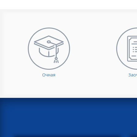
Очная
Зао