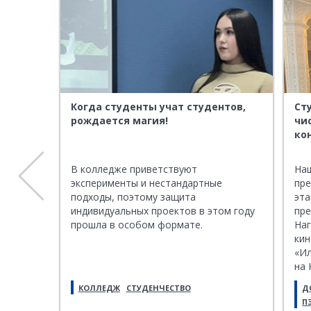
ИУ:
Когда студенты учат студентов,
Ст
етию
рождается магия!
чи
о
ко
ания
нского
В колледже приветствуют
Наш
царила
эксперименты и нестандартные
пре
подходы, поэтому защита
эта
индивидуальных проектов в этом году
пре
оченный
прошла в особом формате.
На
ки
ия и
«Ил
му
на 
к 25-
О
КОЛЛЕДЖ
СТУДЕНЧЕСТВО
Д
У.
П