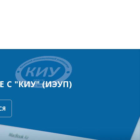
 С "КИУ" (ИЭУП)
СЯ