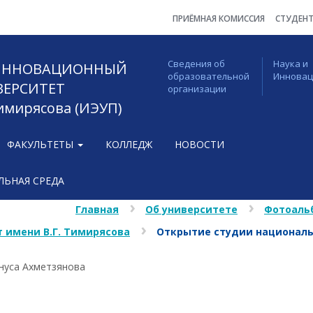
ПРИЁМНАЯ КОМИССИЯ
СТУДЕН
Сведения об
Наука и
 ИННОВАЦИОННЫЙ
образовательной
Иннова
ВЕРСИТЕТ
организации
Тимирясова (ИЭУП)
ФАКУЛЬТЕТЫ
КОЛЛЕДЖ
НОВОСТИ
ЬНАЯ СРЕДА
Главная
Об университете
Фотоаль
 имени В.Г. Тимирясова
Открытие студии националь
нуса Ахметзянова