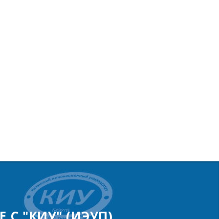
 С "КИУ" (ИЭУП)