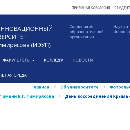
ПРИЁМНАЯ КОМИССИЯ
СТУДЕН
Сведения об
Наука и
 ИННОВАЦИОННЫЙ
образовательной
Иннова
ВЕРСИТЕТ
организации
Тимирясова (ИЭУП)
ФАКУЛЬТЕТЫ
КОЛЛЕДЖ
НОВОСТИ
ЬНАЯ СРЕДА
Главная
Об университете
Фотоаль
 имени В.Г. Тимирясова
День воссоединения Крыма 