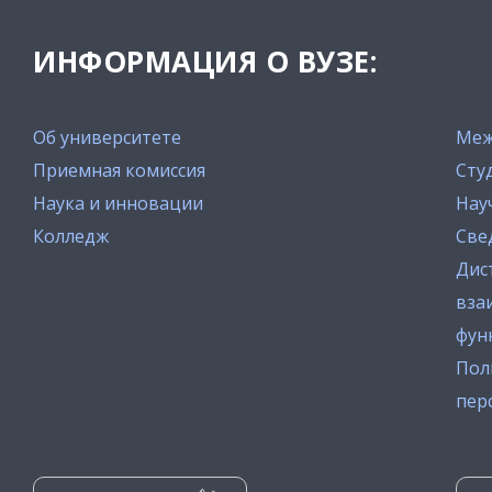
ИНФОРМАЦИЯ О ВУЗЕ:
Об университете
Меж
Приемная комиссия
Сту
Наука и инновации
Нау
Колледж
Све
Дис
вза
фун
Пол
пер