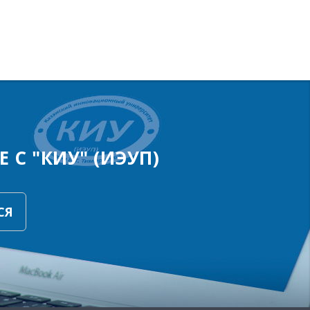
 С "КИУ" (ИЭУП)
СЯ