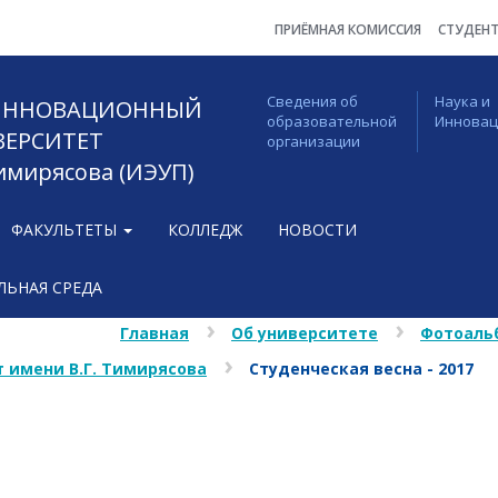
ПРИЁМНАЯ КОМИССИЯ
СТУДЕН
Сведения об
Наука и
 ИННОВАЦИОННЫЙ
образовательной
Иннова
ВЕРСИТЕТ
организации
Тимирясова (ИЭУП)
ФАКУЛЬТЕТЫ
КОЛЛЕДЖ
НОВОСТИ
ЬНАЯ СРЕДА
Главная
Об университете
Фотоаль
 имени В.Г. Тимирясова
Студенческая весна - 2017