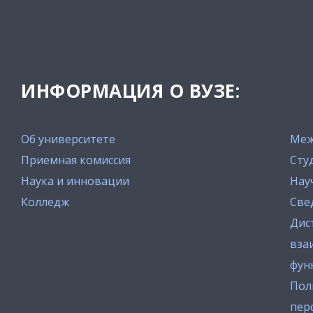
ИНФОРМАЦИЯ О ВУЗЕ:
Об университете
Меж
Приемная комиссия
Сту
Наука и инновации
Нау
Колледж
Све
Дис
вза
фун
Пол
пер