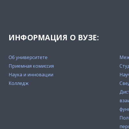
ИНФОРМАЦИЯ О ВУЗЕ:
Об университете
Меж
Приемная комиссия
Сту
Наука и инновации
Нау
Колледж
Све
Дис
вза
фун
Пол
пер