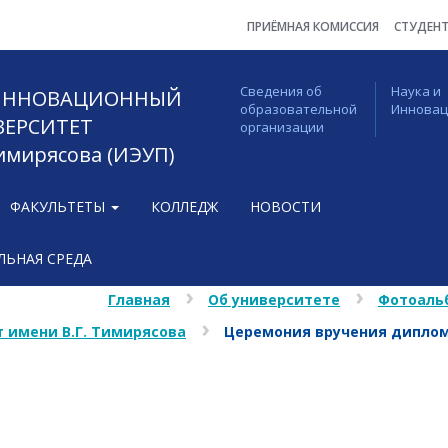
ПРИЁМНАЯ КОМИССИЯ
СТУДЕН
Сведения об
Наука и
 ИННОВАЦИОННЫЙ
образовательной
Иннова
ВЕРСИТЕТ
организации
Тимирясова (ИЭУП)
ФАКУЛЬТЕТЫ
КОЛЛЕДЖ
НОВОСТИ
ЬНАЯ СРЕДА
Главная
Об университете
Фотоаль
 имени В.Г. Тимирясова
Церемония вручения дипло