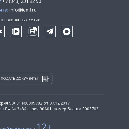
:
+7 (843) 231 92 90
чта:
info@ieml.ru
в социальных сетях:
ПОДАТЬ ДОКУМЕНТЫ
рия 90Л01 №0009782 от 07.12.2017
а РФ № 3484 серия 90А01, номер бланка 0003703
12+
совой информации