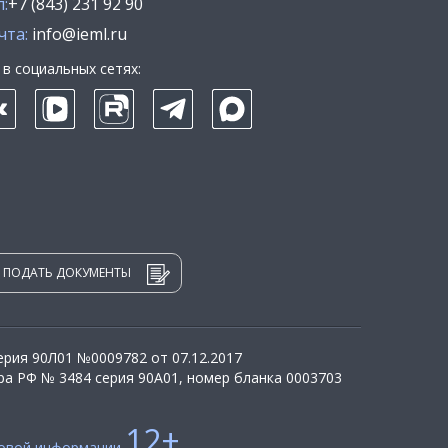
:
+7 (843) 231 92 90
чта:
info@ieml.ru
в социальных сетях:
ПОДАТЬ ДОКУМЕНТЫ
рия 90Л01 №0009782 от 07.12.2017
а РФ № 3484 серия 90А01, номер бланка 0003703
12+
совой информации