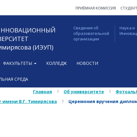
ПРИЁМНАЯ КОМИССИЯ
СТУДЕН
Сведения об
Наука и
 ИННОВАЦИОННЫЙ
образовательной
Иннова
ВЕРСИТЕТ
организации
Тимирясова (ИЭУП)
ФАКУЛЬТЕТЫ
КОЛЛЕДЖ
НОВОСТИ
ЬНАЯ СРЕДА
Главная
Об университете
Фотоаль
 имени В.Г. Тимирясова
Церемония вручения дипло