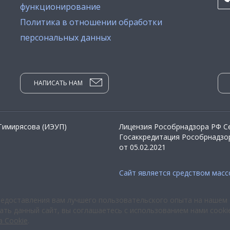
функционирование
Политика в отношении обработки
персональных данных
НАПИСАТЬ НАМ
 Тимирясова (ИЭУП)
Лицензия Рособрнадзора РФ Се
Госаккредитация Рособрнадзор
от 05.02.2021
Сайт является средством мас
редоставления вам лучшего пользовательского опыта на нашем 
ть данный сайт, вы соглашаетесь с использованием нами cooki
а Cookie
.