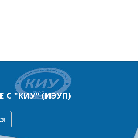
 С "КИУ" (ИЭУП)
СЯ