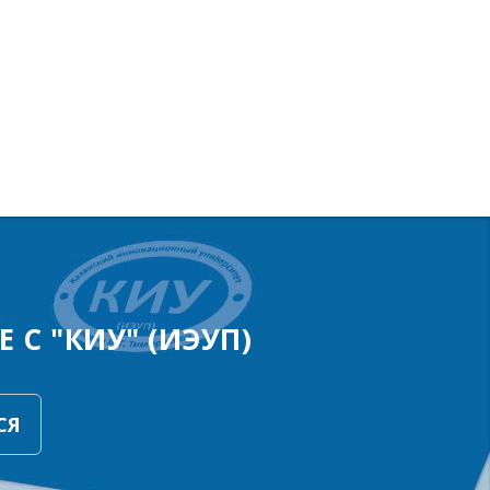
 С "КИУ" (ИЭУП)
СЯ