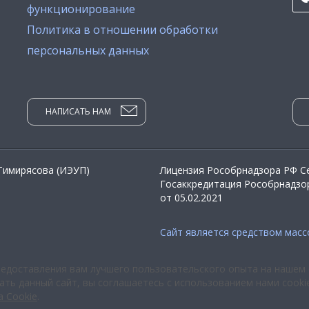
функционирование
Политика в отношении обработки
персональных данных
НАПИСАТЬ НАМ
 Тимирясова (ИЭУП)
Лицензия Рособрнадзора РФ Се
Госаккредитация Рособрнадзор
от 05.02.2021
Сайт является средством мас
редоставления вам лучшего пользовательского опыта на нашем 
ть данный сайт, вы соглашаетесь с использованием нами cooki
а Cookie
.