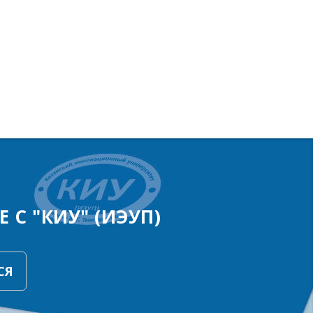
 С "КИУ" (ИЭУП)
СЯ