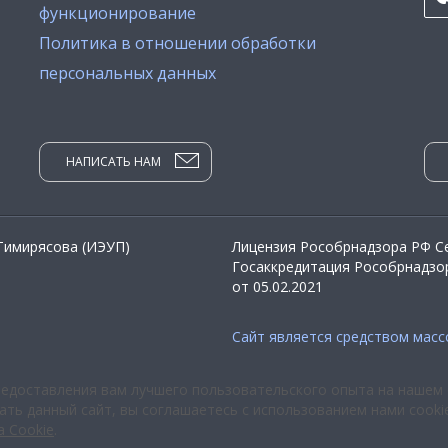
функционирование
Политика в отношении обработки
персональных данных
НАПИСАТЬ НАМ
 Тимирясова (ИЭУП)
Лицензия Рособрнадзора РФ Се
Госаккредитация Рособрнадзор
от 05.02.2021
Сайт является средством мас
редоставления вам лучшего пользовательского опыта на нашем 
ть данный сайт, вы соглашаетесь с использованием нами cooki
а Cookie
.