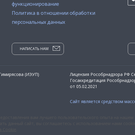
функционирование
Политика в отношении обработки
персональных данных
НАПИСАТЬ НАМ
 Тимирясова (ИЭУП)
Лицензия Рособрнадзора РФ Се
Госаккредитация Рособрнадзор
от 05.02.2021
Сайт является средством мас
редоставления вам лучшего пользовательского опыта на нашем 
ть данный сайт, вы соглашаетесь с использованием нами cooki
а Cookie
.