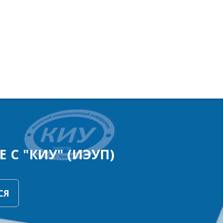
 С "КИУ" (ИЭУП)
СЯ