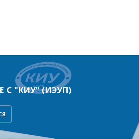
 С "КИУ" (ИЭУП)
СЯ