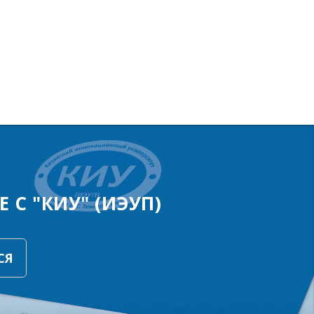
 С "КИУ" (ИЭУП)
СЯ