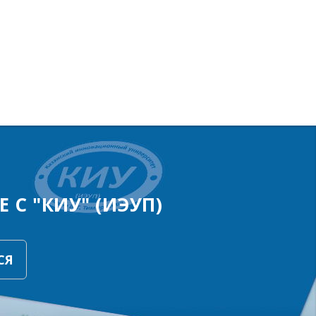
 С "КИУ" (ИЭУП)
СЯ