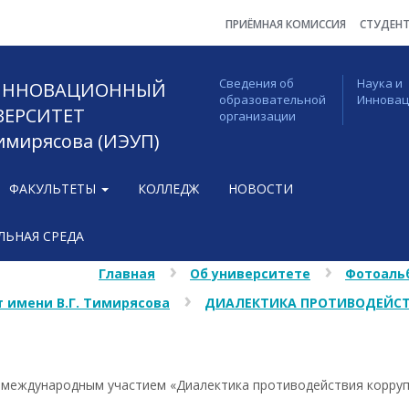
ПРИЁМНАЯ КОМИССИЯ
СТУДЕН
Сведения об
Наука и
 ИННОВАЦИОННЫЙ
образовательной
Иннова
ВЕРСИТЕТ
организации
Тимирясова (ИЭУП)
ФАКУЛЬТЕТЫ
КОЛЛЕДЖ
НОВОСТИ
ЬНАЯ СРЕДА
Главная
Об университете
Фотоаль
 имени В.Г. Тимирясова
ДИАЛЕКТИКА ПРОТИВОДЕЙСТ
с международным участием «Диалектика противодействия корру