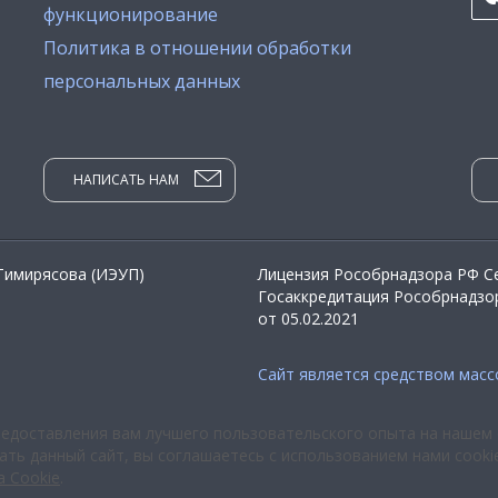
функционирование
Политика в отношении обработки
персональных данных
НАПИСАТЬ НАМ
 Тимирясова (ИЭУП)
Лицензия Рособрнадзора РФ Се
Госаккредитация Рособрнадзор
от 05.02.2021
Сайт является средством мас
редоставления вам лучшего пользовательского опыта на нашем 
ть данный сайт, вы соглашаетесь с использованием нами cooki
а Cookie
.