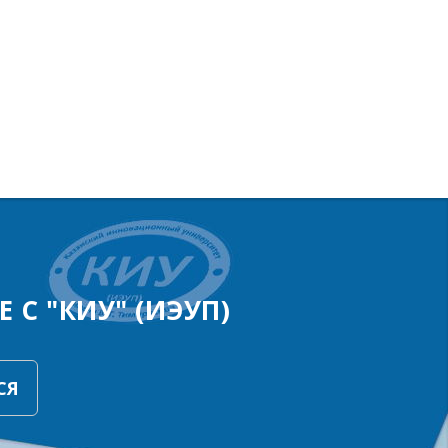
 С "КИУ" (ИЭУП)
СЯ