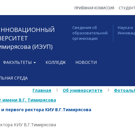
ПРИЁМНАЯ КОМИССИЯ
СТУДЕН
Сведения об
Наука и
 ИННОВАЦИОННЫЙ
образовательной
Иннова
ВЕРСИТЕТ
организации
Тимирясова (ИЭУП)
ФАКУЛЬТЕТЫ
КОЛЛЕДЖ
НОВОСТИ
ЬНАЯ СРЕДА
Главная
Об университете
Фотоаль
 имени В.Г. Тимирясова
и первого ректора КИУ В.Г.Тимирясова
ектора КИУ В.Г.Тимирясова