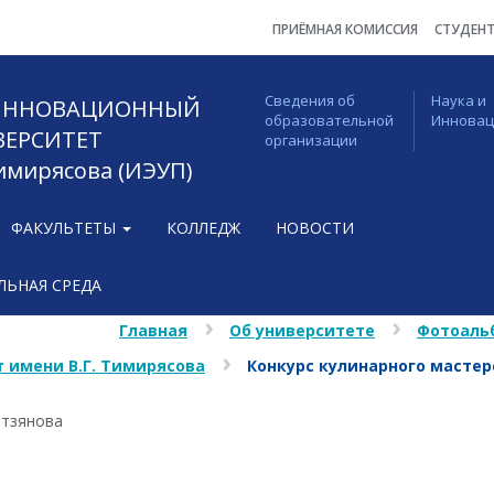
ПРИЁМНАЯ КОМИССИЯ
СТУДЕН
Сведения об
Наука и
 ИННОВАЦИОННЫЙ
образовательной
Иннова
ВЕРСИТЕТ
организации
Тимирясова (ИЭУП)
ФАКУЛЬТЕТЫ
КОЛЛЕДЖ
НОВОСТИ
ЬНАЯ СРЕДА
Главная
Об университете
Фотоаль
 имени В.Г. Тимирясова
Конкурс кулинарного масте
етзянова