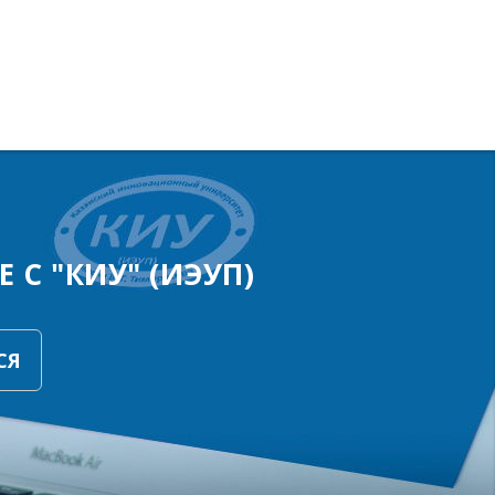
 С "КИУ" (ИЭУП)
СЯ