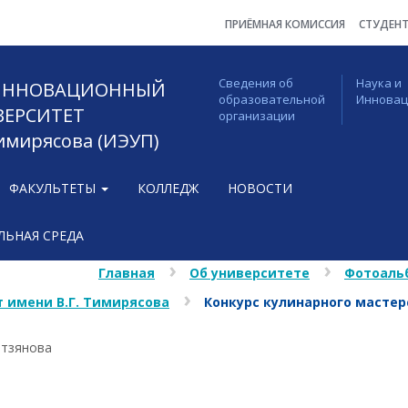
ПРИЁМНАЯ КОМИССИЯ
СТУДЕН
Сведения об
Наука и
 ИННОВАЦИОННЫЙ
образовательной
Иннова
ВЕРСИТЕТ
организации
Тимирясова (ИЭУП)
ФАКУЛЬТЕТЫ
КОЛЛЕДЖ
НОВОСТИ
ЬНАЯ СРЕДА
Главная
Об университете
Фотоаль
 имени В.Г. Тимирясова
Конкурс кулинарного масте
етзянова