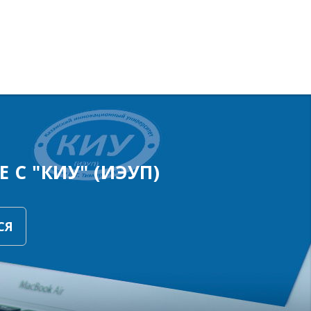
 С "КИУ" (ИЭУП)
СЯ