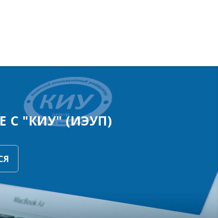
 С "КИУ" (ИЭУП)
СЯ