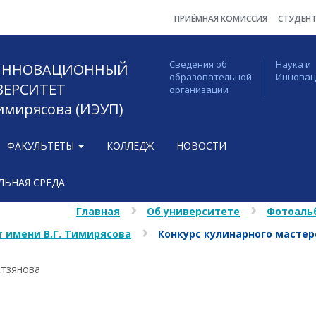
ПРИЁМНАЯ КОМИССИЯ
СТУДЕН
Сведения об
Наука и
 ИННОВАЦИОННЫЙ
образовательной
Иннова
ВЕРСИТЕТ
организации
Тимирясова (ИЭУП)
ФАКУЛЬТЕТЫ
КОЛЛЕДЖ
НОВОСТИ
ЬНАЯ СРЕДА
Главная
Об университете
Фотоаль
 имени В.Г. Тимирясова
Конкурс кулинарного масте
етзянова