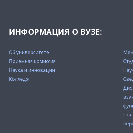
ИНФОРМАЦИЯ О ВУЗЕ:
Об университете
Меж
Приемная комиссия
Сту
Наука и инновации
Нау
Колледж
Све
Дис
вза
фун
Пол
пер