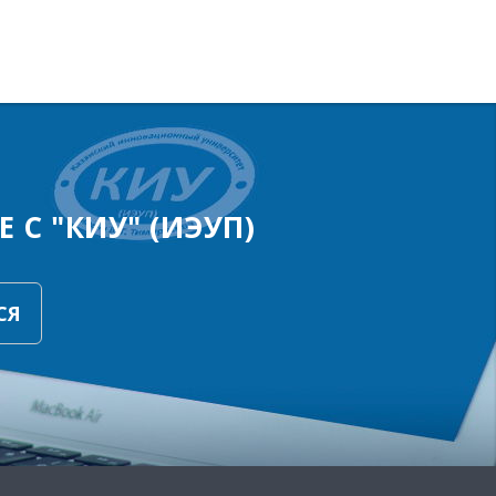
 С "КИУ" (ИЭУП)
СЯ