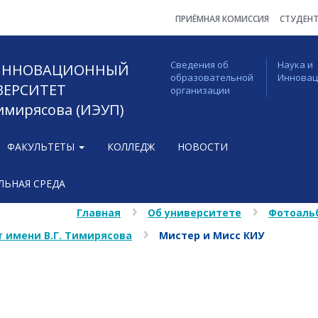
ПРИЁМНАЯ КОМИССИЯ
СТУДЕН
Сведения об
Наука и
 ИННОВАЦИОННЫЙ
образовательной
Иннова
ВЕРСИТЕТ
организации
Тимирясова (ИЭУП)
ФАКУЛЬТЕТЫ
КОЛЛЕДЖ
НОВОСТИ
ЬНАЯ СРЕДА
Главная
Об университете
Фотоаль
 имени В.Г. Тимирясова
Мистер и Мисс КИУ