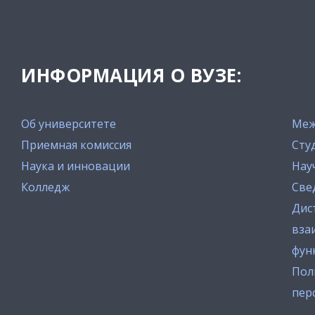
ИНФОРМАЦИЯ О ВУЗЕ:
Об университете
Меж
Приемная комиссия
Сту
Наука и инновации
Нау
Колледж
Све
Дис
вза
фун
Пол
пер