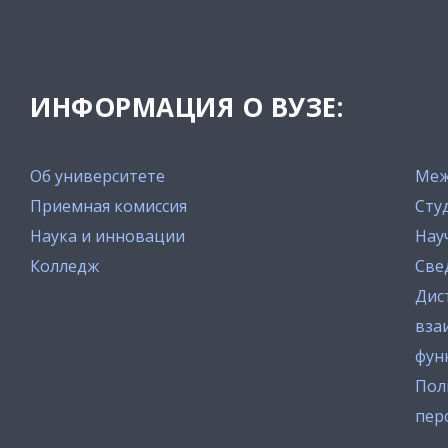
ИНФОРМАЦИЯ О ВУЗЕ:
Об университете
Меж
Приемная комиссия
Сту
Наука и инновации
Нау
Колледж
Све
Дис
вза
фун
Пол
пер