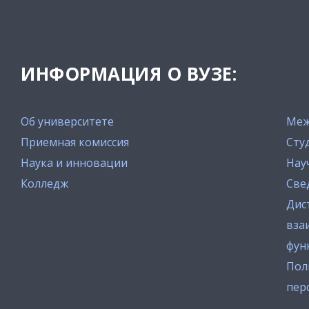
ИНФОРМАЦИЯ О ВУЗЕ:
Об университете
Меж
Приемная комиссия
Сту
Наука и инновации
Нау
Колледж
Све
Дис
вза
фун
Пол
пер