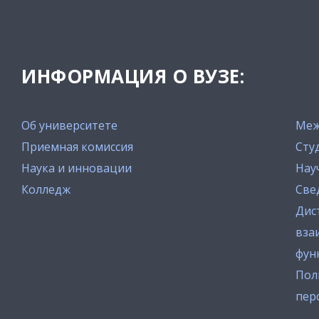
ИНФОРМАЦИЯ О ВУЗЕ:
Об университете
Меж
Приемная комиссия
Сту
Наука и инновации
Нау
Колледж
Све
Дис
вза
фун
Пол
пер