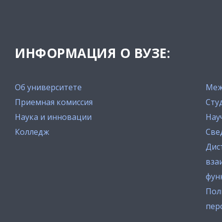
ИНФОРМАЦИЯ О ВУЗЕ:
Об университете
Меж
Приемная комиссия
Сту
Наука и инновации
Нау
Колледж
Све
Дис
вза
фун
Пол
пер