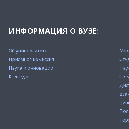
ИНФОРМАЦИЯ О ВУЗЕ:
Об университете
Меж
Приемная комиссия
Сту
Наука и инновации
Нау
Колледж
Све
Дис
вза
фун
Пол
пер