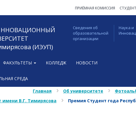
ПРИЁМНАЯ КОМИССИЯ
СТУДЕН
Сведения об
Наука и
 ИННОВАЦИОННЫЙ
образовательной
Иннова
ВЕРСИТЕТ
организации
Тимирясова (ИЭУП)
ФАКУЛЬТЕТЫ
КОЛЛЕДЖ
НОВОСТИ
ЬНАЯ СРЕДА
Главная
Об университете
Фотоаль
 имени В.Г. Тимирясова
Премия Студент года Респу