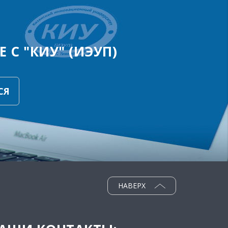
 С "КИУ" (ИЭУП)
СЯ
НАВЕРХ