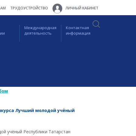
ТАМ
ТРУДОУСТРОЙСТВО
ЛИЧНЫЙ КАБИНЕТ
Международная
Контактная
ции
деятельность
информация
бом
онкурса Лучший молодой учёный
дой учёный Республики Татарстан