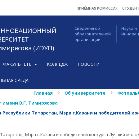
ПРИЁМНАЯ КОМИССИЯ
СТУДЕН
Сведения об
Наука и
 ИННОВАЦИОННЫЙ
образовательной
Иннова
ВЕРСИТЕТ
организации
Тимирясова (ИЭУП)
ФАКУЛЬТЕТЫ
КОЛЛЕДЖ
НОВОСТИ
ЬНАЯ СРЕДА
Главная
Об университете
Фотоаль
 имени В.Г. Тимирясова
 Республики Татарстан, Мэра г.Казани и победителей к
Татарстан, Мэра г.Казани и победителей конкурса Лучший моло