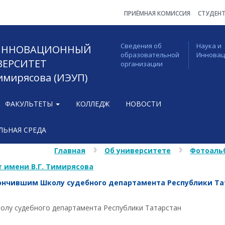
ПРИЁМНАЯ КОМИССИЯ
СТУДЕН
Сведения об
Наука и
 ИННОВАЦИОННЫЙ
образовательной
Иннова
ВЕРСИТЕТ
организации
Тимирясова (ИЭУП)
ФАКУЛЬТЕТЫ
КОЛЛЕДЖ
НОВОСТИ
ЬНАЯ СРЕДА
Главная
Об университете
Фотоаль
 имени В.Г. Тимирясова
ончившим Школу судебного департамента Республики Та
олу судебного департамента Республики Татарстан