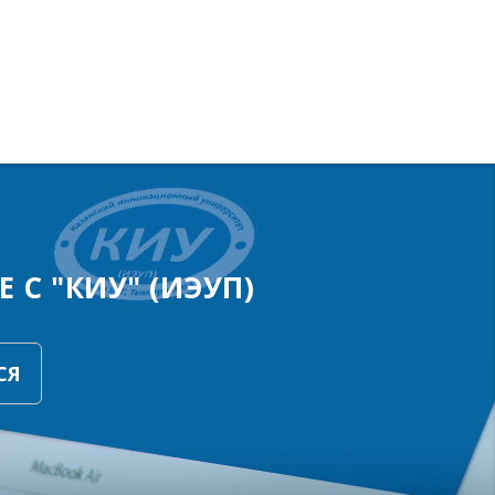
 С "КИУ" (ИЭУП)
СЯ