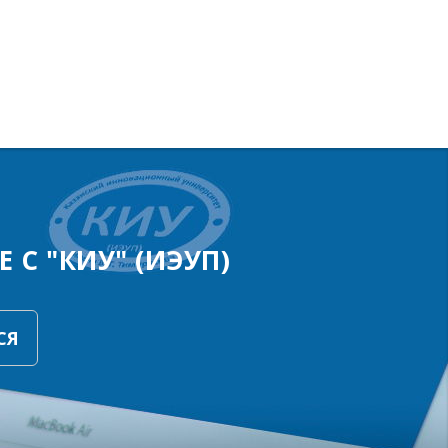
 С "КИУ" (ИЭУП)
СЯ