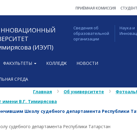
ПРИЁМНАЯ КОМИССИЯ
СТУДЕН
Сведения об
Наука и
 ИННОВАЦИОННЫЙ
образовательной
Иннова
ВЕРСИТЕТ
организации
Тимирясова (ИЭУП)
ФАКУЛЬТЕТЫ
КОЛЛЕДЖ
НОВОСТИ
ЬНАЯ СРЕДА
Главная
Об университете
Фотоаль
 имени В.Г. Тимирясова
ончившим Школу судебного департамента Республики Та
олу судебного департамента Республики Татарстан