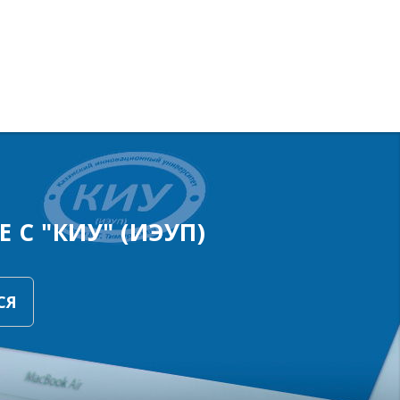
 С "КИУ" (ИЭУП)
СЯ