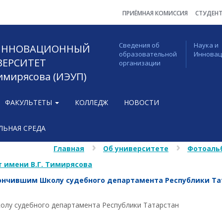
ПРИЁМНАЯ КОМИССИЯ
СТУДЕН
Сведения об
Наука и
 ИННОВАЦИОННЫЙ
образовательной
Иннова
ВЕРСИТЕТ
организации
Тимирясова (ИЭУП)
ФАКУЛЬТЕТЫ
КОЛЛЕДЖ
НОВОСТИ
ЬНАЯ СРЕДА
Главная
Об университете
Фотоаль
 имени В.Г. Тимирясова
ончившим Школу судебного департамента Республики Та
олу судебного департамента Республики Татарстан