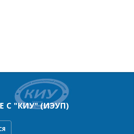
 С "КИУ" (ИЭУП)
СЯ