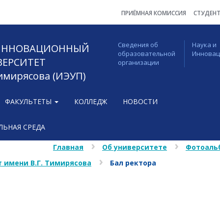
ПРИЁМНАЯ КОМИССИЯ
СТУДЕН
Сведения об
Наука и
 ИННОВАЦИОННЫЙ
образовательной
Иннова
ВЕРСИТЕТ
организации
Тимирясова (ИЭУП)
ФАКУЛЬТЕТЫ
КОЛЛЕДЖ
НОВОСТИ
ЬНАЯ СРЕДА
Главная
Об университете
Фотоаль
 имени В.Г. Тимирясова
Бал ректора