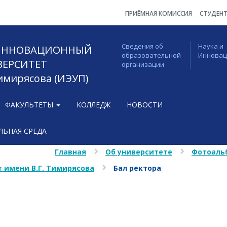
ПРИЁМНАЯ КОМИССИЯ
СТУДЕН
Сведения об
Наука и
 ИННОВАЦИОННЫЙ
образовательной
Иннова
ВЕРСИТЕТ
организации
Тимирясова (ИЭУП)
ФАКУЛЬТЕТЫ
КОЛЛЕДЖ
НОВОСТИ
ЬНАЯ СРЕДА
Главная
Об университете
Фотоаль
 имени В.Г. Тимирясова
Бал ректора