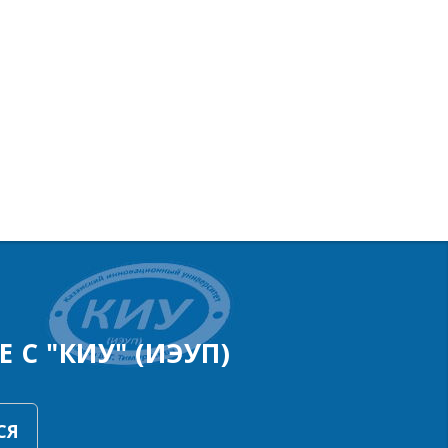
 С "КИУ" (ИЭУП)
СЯ