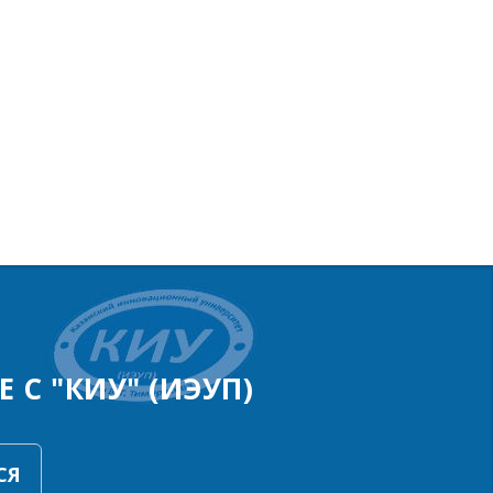
 С "КИУ" (ИЭУП)
СЯ