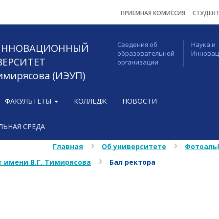
ПРИЁМНАЯ КОМИССИЯ
СТУДЕН
Сведения об
Наука и
 ИННОВАЦИОННЫЙ
образовательной
Иннова
ВЕРСИТЕТ
организации
Тимирясова (ИЭУП)
ФАКУЛЬТЕТЫ
КОЛЛЕДЖ
НОВОСТИ
ЬНАЯ СРЕДА
Главная
Об университете
Фотоаль
 имени В.Г. Тимирясова
Бал ректора