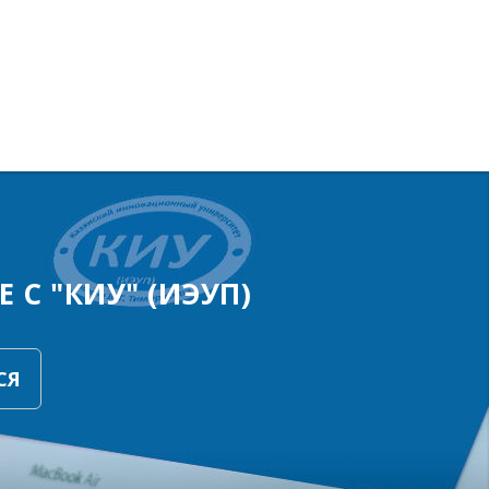
 С "КИУ" (ИЭУП)
СЯ