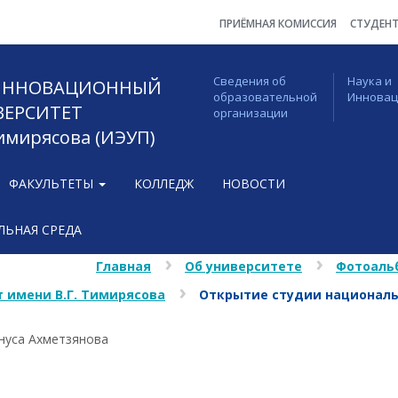
ПРИЁМНАЯ КОМИССИЯ
СТУДЕН
Сведения об
Наука и
 ИННОВАЦИОННЫЙ
образовательной
Иннова
ВЕРСИТЕТ
организации
Тимирясова (ИЭУП)
ФАКУЛЬТЕТЫ
КОЛЛЕДЖ
НОВОСТИ
ЬНАЯ СРЕДА
Главная
Об университете
Фотоаль
 имени В.Г. Тимирясова
Открытие студии националь
нуса Ахметзянова