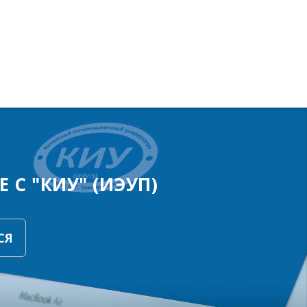
 С "КИУ" (ИЭУП)
СЯ