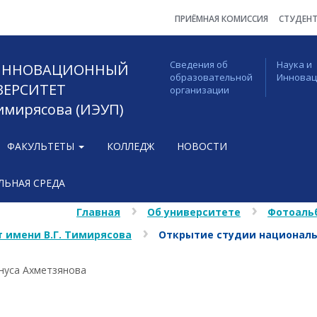
ПРИЁМНАЯ КОМИССИЯ
СТУДЕН
Сведения об
Наука и
 ИННОВАЦИОННЫЙ
образовательной
Иннова
ВЕРСИТЕТ
организации
Тимирясова (ИЭУП)
ФАКУЛЬТЕТЫ
КОЛЛЕДЖ
НОВОСТИ
ЬНАЯ СРЕДА
Главная
Об университете
Фотоаль
 имени В.Г. Тимирясова
Открытие студии националь
нуса Ахметзянова