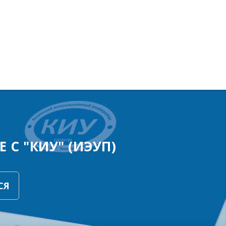
 С "КИУ" (ИЭУП)
СЯ