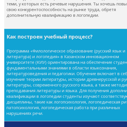
теми, у которых есть речевые нарушения. Ты хочешь повы
свою конкурентоспособность на рынке труда, обретя
дополнительную квалификацию в логопедии.
Как построен учебный процесс?
Программа «Филологическое образование (русский язык и
литература) и логопедия» в Казанском инновационном
университете (КИУ) ориентирована на обеспечение студе
фундаментальными знаниями в области языкознания,
литературоведения и педагогики. Обучение включает в се
изучение теории литературы, истории древнерусской и ру
литературы, современного русского языка, а также методи
преподавания литературы и языка. Для получения дополн
квалификации в логопедии студенты изучают соответств
дисциплины, такие как логопсихология, логопедическая ри
патопсихология, логопедическая работа при различных
нарушениях речи.