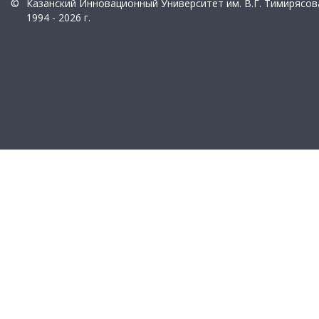
©
Казанский Инновационный Университет им. В.Г. Тимирясов
1994 - 2026 г.