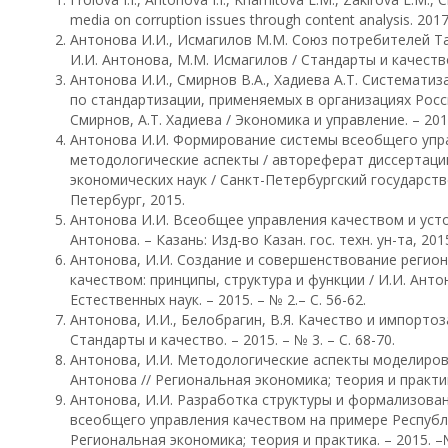
media on corruption issues through content analysis. 2017.
Антонова И.И., Исмагилов М.М. Союз потребителей Та
И.И. Антонова, М.М. Исмагилов / Стандарты и качество. 
Антонова И.И., Смирнов В.А., Хадиева А.Т. Системат
по стандартизации, применяемых в организациях Росси
Смирнов, А.Т. Хадиева / Экономика и управление. – 2016.
Антонова И.И. Формирование системы всеобщего упра
методологические аспекты / автореферат диссертации
экономических наук / Санкт-Петербургский государст
Петербург, 2015.
Антонова И.И. Всеобщее управления качеством и усто
Антонова. – Казань: Изд-во Казан. гос. техн. ун-та, 2015
Антонова, И.И. Создание и совершенствование регио
качеством: принципы, структура и функции / И.И. Ант
Естественных наук. – 2015. – № 2.– С. 56-62.
Антонова, И.И., Белобрагин, В.Я. Качество и импортоз
Стандарты и качество. – 2015. – № 3. – С. 68-70.
Антонова, И.И. Методологические аспекты моделиров
Антонова // Региональная экономика; теория и практика.
Антонова, И.И. Разработка структуры и формализова
всеобщего управления качеством на примере Республи
Региональная экономика; теория и практика. – 2015. –№2