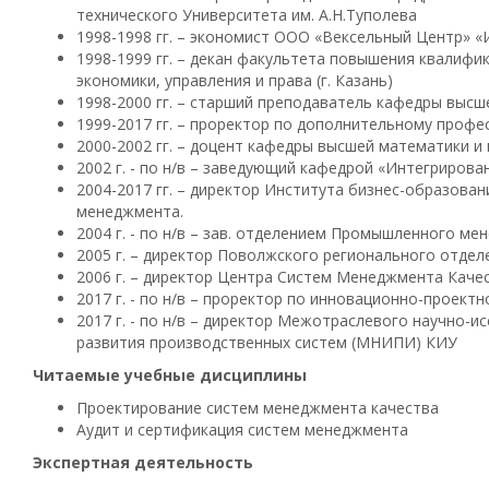
технического Университета им. А.Н.Туполева
1998-1998 гг. – экономист ООО «Вексельный Центр» «
1998-1999 гг. – декан факультета повышения квалифи
экономики, управления и права (г. Казань)
1998-2000 гг. – старший преподаватель кафедры выс
1999-2017 гг. – проректор по дополнительному проф
2000-2002 гг. – доцент кафедры высшей математики и
2002 г. - по н/в – заведующий кафедрой «Интегриров
2004-2017 гг. – директор Института бизнес-образова
менеджмента.
2004 г. - по н/в – зав. отделением Промышленного м
2005 г. – директор Поволжского регионального отдел
2006 г. – директор Центра Систем Менеджмента Каче
2017 г. - по н/в – проректор по инновационно-проект
2017 г. - по н/в – директор Межотраслевого научно-
развития производственных систем (МНИПИ) КИУ
Читаемые учебные дисциплины
Проектирование систем менеджмента качества
Аудит и сертификация систем менеджмента
Экспертная деятельность