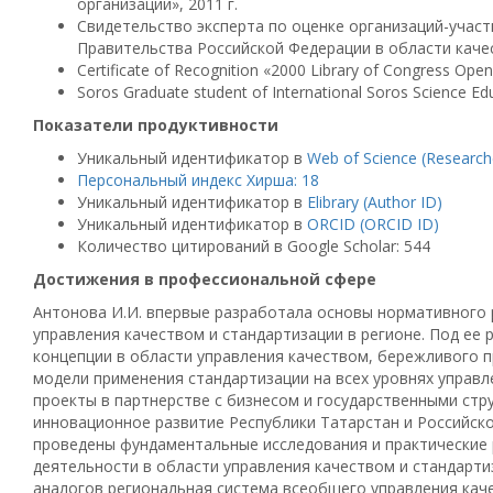
организаций», 2011 г.
Свидетельство эксперта по оценке организаций-участ
Правительства Российской Федерации в области качест
Certificate of Recognition «2000 Library of Congress Op
Soros Graduate student of International Soros Science E
Показатели продуктивности
Уникальный идентификатор в
Web of Science (Research
Персональный индекс Хирша: 18
Уникальный идентификатор в
Elibrary (Author ID)
Уникальный идентификатор в
ORCID (ORCID ID)
Количество цитирований в Google Scholar: 544
Достижения в профессиональной сфере
Антонова И.И. впервые разработала основы нормативного 
управления качеством и стандартизации в регионе. Под ее
концепции в области управления качеством, бережливого п
модели применения стандартизации на всех уровнях управл
проекты в партнерстве с бизнесом и государственными стр
инновационное развитие Республики Татарстан и Российск
проведены фундаментальные исследования и практические
деятельности в области управления качеством и стандарт
аналогов региональная система всеобщего управления кач