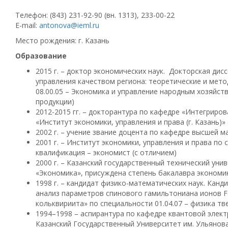
Телефон: (843) 231-92-90 (вн. 1313), 233-00-22
E-mail:
antonova@ieml.ru
Место рождения: г. Казань
Образование
2015 г. – доктор экономических наук. Докторская д
управления качеством региона: теоретические и мето
08.00.05 – Экономика и управление народным хозяйст
продукции)
2012-2015 гг. – докторантура по кафедре «Интегрир
«Институт экономики, управления и права (г. Казань)»
2002 г. – учение звание доцента по кафедре высшей 
2001 г. – Институт экономики, управления и права по
квалификация – экономист (с отличием)
2000 г. – Казанский государственный технический унив
«Экономика», присуждена степень бакалавра экономик
1998 г. – кандидат физико-математических наук. Канд
анализ параметров спинового гамильтониана ионов F
кольквириита» по специальности 01.04.07 – физика тв
1994–1998 – аспирантура по кафедре квантовой элект
Казанский Государственный Университет им. Ульянов