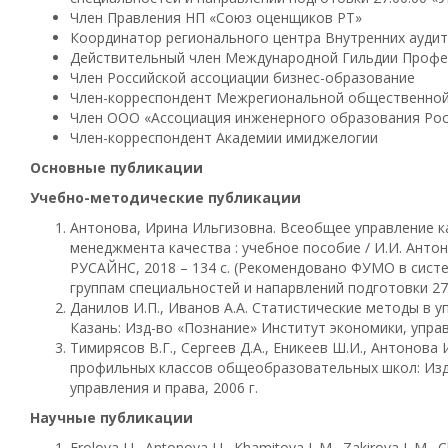
Член Правления НП «Союз оценщиков РТ»
Координатор регионального центра Внутренних ауди
Действительный член Международной Гильдии Профе
Член Российской ассоциации бизнес-образование
Член-корреспондент Межрегиональной общественной
Член ООО «Ассоциация инженерного образования Рос
Член-корреспондент Академии имиджелогии
Основные публикации
Учебно-методические публикации
Антонова, Ирина Ильгизовна. Всеобщее управление 
менеджмента качества : учебное пособие / И.И. Антоно
РУСАЙНС, 2018 – 134 с. (Рекомендовано ФУМО в сист
группам специальностей и напарвлений подготовки 27.
Данилов И.П., Иванов А.А. Статистические методы в у
Казань: Изд-во «Познание» Институт экономики, управ
Тимирясов В.Г., Сергеев Д.А., Еникеев Ш.И., Антонова 
профильных классов общеобразовательных школ: Изд
управления и права, 2006 г.
Научные публикации
Frolova I.I., Antonova I.I., Khamitova L.M., Zakirova L.M.,