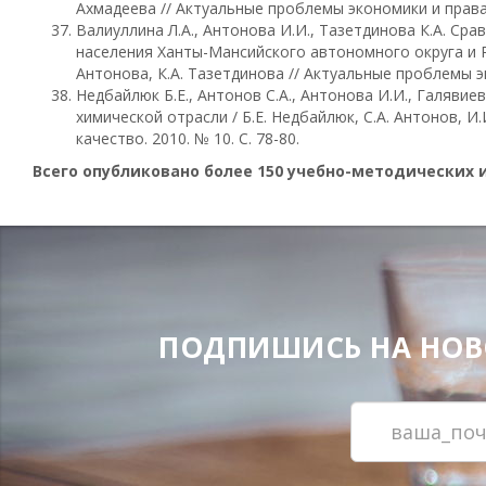
Ахмадеева // Актуальные проблемы экономики и права. 2
Валиуллина Л.А., Антонова И.И., Тазетдинова К.А. Ср
населения Ханты-Мансийского автономного округа и Ре
Антонова, К.А. Тазетдинова // Актуальные проблемы эко
Недбайлюк Б.Е., Антонов С.А., Антонова И.И., Галявие
химической отрасли / Б.Е. Недбайлюк, С.А. Антонов, И.
качество. 2010. № 10. С. 78-80.
Всего опубликовано более 150 учебно-методических 
ПОДПИШИСЬ НА НОВОС