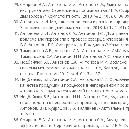
Смирнов В.А., Антонова И.И., Антонов С.А., Дмитриева
инструментами бережливого производства / В.А. Смирно
Дмитриева // Компетентность. 2013. № 2 (103). С. 36-39
Антонова И.И. Модель становления и развития предпр
Экономика и предпринимательство. 2013. № 12-2 (41). С
Антонова И.И., Антонов С.А., Антонов В.С., Дмитриева 
вовлечению персонала в процесс совершенствования п
В.С. Антонов, Г.Р. Дмитриева, А.Т. Хадиева // Казанская 
Тимирясова А.В., Антонов С.А., Антонова И.И. СМК ву
Тимирясова, С.А. Антонов, И.И. Антонова // Стандарты и
Недбайлюк Б.Е., Антонов С.А., Антонова И.И. Вовлеч
системы менеджмента качества / Б.Е. Недбайлюк, С.А.
вестник Поволжья. 2012. № 4. С. 154-157.
Недбайлюк Б.Е., Антонов С.А., Антонова И.И. Основн
качества продукции и процессов в непрерывном произво
Антонова // Научно-технический вестник Поволжья. 201
Недбайлюк Б.Е., Антонова И.И., Антонов С.А., Кудряшо
производства в непрерывных производственных процесс
Антонов, В.Н. Кудряшов, Л.Х. Галявиев // Актуальные п
102-110.
Смирнов В.А., Антонова И.И., Антонов С.А., Ахмадеева
эффективности "бережливого производства" / В.А. Смир