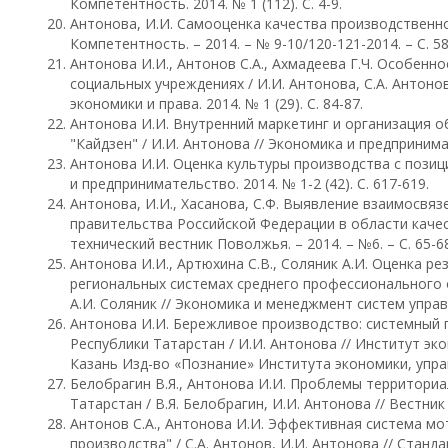
Компетентность. 2014. № 1 (112). С. 4-9.
Антонова, И.И. Самооценка качества производственной
Компетентность. – 2014. – № 9-10/120-121-2014. – С. 58
Антонова И.И., Антонов С.А., Ахмадеева Г.Ч. Особен
социальных учреждениях / И.И. Антонова, С.А. Антоно
экономики и права. 2014. № 1 (29). С. 84-87.
Антонова И.И. Внутренний маркетинг и организация о
"Кайдзен" / И.И. Антонова // Экономика и предпринимате
Антонова И.И. Оценка культуры производства с позици
и предпринимательство. 2014. № 1-2 (42). С. 617-619.
Антонова, И.И., Хасанова, С.Ф. Выявление взаимосвя
правительства Российской Федерации в области качест
технический вестник Поволжья. – 2014. – №6. – С. 65-68
Антонова И.И., Артюхина С.В., Соляник А.И. Оценка р
региональных системах среднего профессионального о
А.И. Соляник // Экономика и менеджмент систем управлен
Антонова И.И. Бережливое производство: системный 
Республики Татарстан / И.И. Антонова // Институт экон
Казань Изд-во «Познание» Института экономики, управл
Белобрагин В.Я., Антонова И.И. Проблемы территориа
Татарстан / В.Я. Белобрагин, И.И. Антонова // Вестник Р
Антонов С.А., Антонова И.И. Эффективная система м
производства" / С.А. Антонов, И.И. Антонова // Стандар