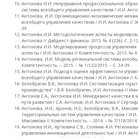
Антонова И.И. Непрерывное профессиональное образ
системы всеобщего управления качеством / И.И. Антоно
Антонова, И.И. Организационно-экономические механ
всеобщего управления качеством / И.И. Антонова // Эко
39.
Антонова И.И. Методологические аспекты моделирова
Антонова // Дайджест-финансы. 2015. № 4 (236). С. 2-12
Антонова И.И. Моделирование процессов управления 
аспекты / И.И. Антонова // Компетентность. 2015. № 4 (1
Антонова, И.И. Модель региональной системы всеобще
Компетентность. – 2015. – № 1/122/2015. – С. 34-39.
Антонова И.И. Подход к оценке эффективности управ
всеобщего управления качеством / И.И. Антонова // Каз
Белобрагин В.Я., Антонова И.И. Систематизация скры
производства" / В.Я. Белобрагин, И.И. Антонова // Иннов
Антонов С.А., Антонова И.И. Менеджмент качества в 
пути развития / С.А. Антонов, И.И. Антонова // Сертифи
Антонова, И.И., Аронов, И.З., Белобрагин, В.Я., Макс
территориальных систем управления качеством / И.И. А
Максимова // Компетентность. – 2014. – № 7/118/2014. 
Антонова И.И., Артюхина С.В., Соляник А.И. Региона
управления инновационной деятельностью / И.И. Антон