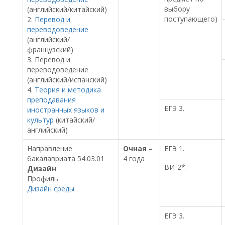
выбору
(английский/китайский)
поступающего)
2.
Перевод и
переводоведение
(английский/
французский)
3. Перевод и
переводоведение
(английский/испанский)
4.
Теория и методика
преподавания
ЕГЭ 3.
иностранных языков и
культур
(китайский/
английский)
Направление
Очная
–
ЕГЭ 1.
бакалавриата 54.03.01
4 года
ВИ-2*.
Дизайн
Профиль:
Дизайн среды
ЕГЭ 3.