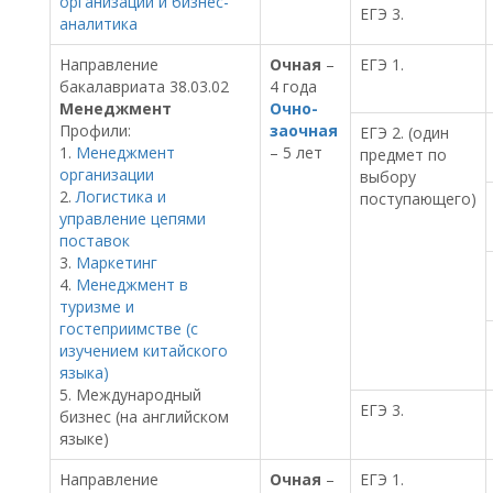
организаций и бизнес-
ЕГЭ 3.
аналитика
Направление
Очная
–
ЕГЭ 1.
бакалавриата 38.03.02
4 года
Менеджмент
Очно-
Профили:
заочная
ЕГЭ 2. (один
1.
Менеджмент
– 5 лет
предмет по
организации
выбору
2.
Логистика и
поступающего)
управление цепями
поставок
3.
Маркетинг
4.
Менеджмент в
туризме и
гостеприимстве (с
изучением китайского
языка)
5. Международный
ЕГЭ 3.
бизнес (на английском
языке)
Направление
Очная
–
ЕГЭ 1.