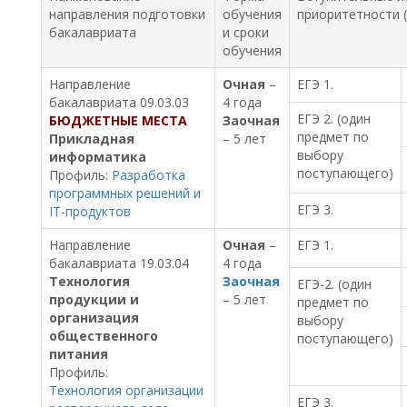
направления подготовки
обучения
приоритетности (
бакалавриата
и сроки
обучения
Направление
Очная
–
ЕГЭ 1.
бакалавриата 09.03.03
4 года
ЕГЭ 2. (один
БЮДЖЕТНЫЕ МЕСТА
Заочная
предмет по
Прикладная
– 5 лет
выбору
информатика
поступающего)
Профиль:
Разработка
программных решений и
ЕГЭ 3.
IT-продуктов
Направление
Очная
–
ЕГЭ 1.
бакалавриата 19.03.04
4 года
Технология
Заочная
ЕГЭ-2. (один
продукции и
– 5 лет
предмет по
организация
выбору
общественного
поступающего)
питания
Профиль:
Технология организации
ЕГЭ 3.