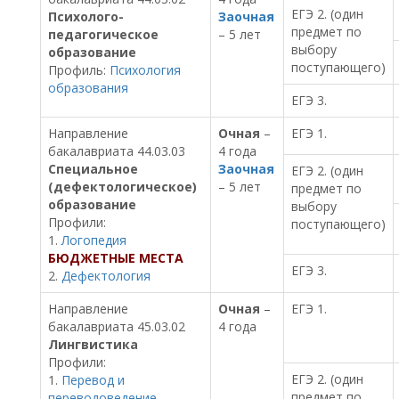
ЕГЭ 2. (один
Психолого-
Заочная
предмет по
педагогическое
– 5 лет
выбору
образование
поступающего)
Профиль:
Психология
образования
ЕГЭ 3.
Направление
Очная
–
ЕГЭ 1.
бакалавриата 44.03.03
4 года
Специальное
Заочная
ЕГЭ 2. (один
(дефектологическое)
– 5 лет
предмет по
образование
выбору
Профили:
поступающего)
1.
Логопедия
БЮДЖЕТНЫЕ МЕСТА
ЕГЭ 3.
2.
Дефектология
Направление
Очная
–
ЕГЭ 1.
бакалавриата 45.03.02
4 года
Лингвистика
Профили:
ЕГЭ 2. (один
1.
Перевод и
предмет по
переводоведение