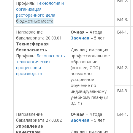
ВИ-2.
Профиль:
Технология и
организация
ресторанного дела
ВИ-3.
бюджетные места
Направление
Очная
– 4 года
ВИ-1.
бакалавриата 20.03.01
Заочная
– 5 лет
Техносферная
безопасность
Для лиц, имеющих
Профиль:
Безопасность
профессиональное
технологических
образование
процессов и
(высшее, СПО)
ВИ-2.
производств
возможно
ускоренное
обучение по
ВИ-3.
индивидуальному
учебному плану (3 -
3,5 г.)
Направление
Очная
– 4 года
ВИ-1.
бакалавриата 27.03.02
Заочная
– 5 лет
Управление
качеством
Для лиц, имеющих