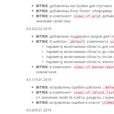
BITRIX:
добавлены настройки для спутника
BITRIX:
добавлены блок footer: «Информер:
BITRIX:
в компонент
добавл
simai:sf.grid
значение свойства)
4.5.2
02.02.2019
BITRIX:
добавлены поддержка гридов для гл
BITRIX:
В шаблон
компонента
.default
s
параметр включаемая область для эл
параметр включаемая область до спи
параметр включаемая область после 
параметр включаемая область эпилог
BITRIX:
в компонент
simai:sf.banner.mai
новом окне.
4.5.1
19.01.2019
BITRIX:
исправлены ошибки шаблона
.defa
BITRIX:
в компонент
simai:sf.iblock.lis
от значения свойств (сайта, раздела, страни
BITRIX:
исправлены ошибки в классе
\SIMA
4.5.0
09.01.2019