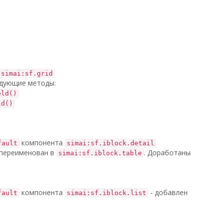
simai:sf.grid
едующие методы:
eld()
ld()
компонента
fault
simai:sf.iblock.detail
переименован в
. Доработаны
simai:sf.iblock.table
компонента
- добавлен
fault
simai:sf.iblock.list