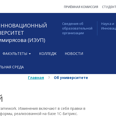
ПРИЁМНАЯ КОМИССИЯ
СТУДЕН
Сведения об
Наука и
 ИННОВАЦИОННЫЙ
образовательной
Иннова
ВЕРСИТЕТ
организации
Тимирясова (ИЭУП)
ФАКУЛЬТЕТЫ
КОЛЛЕДЖ
НОВОСТИ
ЬНАЯ СРЕДА
Главная
Об университете
й
ramework. Изменения включают в себя правки в
формы, реализованной на базе 1С-Битрикс.