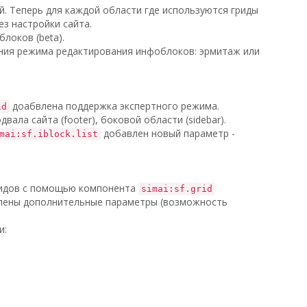
. Теперь для каждой области где используются гриды
з настройки сайта.
локов (beta).
ия режима редактирования инфоблоков: эрмитаж или
доабвлена поддержка экспертного режима.
id
ала сайта (footer), боковой области (sidebar).
добавлен новый параметр -
mai:sf.iblock.list
ридов с помощью компонента
simai:sf.grid
ены дополнительные параметры (возможность
и: