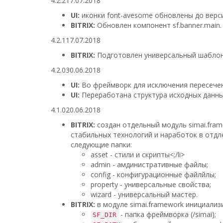
4.2.2
17.07.2018
UI:
иконки font-avesome обновлены до верси
BITRIX:
Обновлен компонент sf.banner.main
4.2.1
17.07.2018
BITRIX:
Подготовлен универсальный шаблон 
4.2.0
30.06.2018
UI:
Во фреймворк для исключения пересечени
UI:
Переработана структура исходных данн
4.1.0
20.06.2018
BITRIX:
создан отдельный модуль simai.fra
стабильных технологий и наработок в отдле
следующие папки:
asset - стили и скрипты<;/li>
admin - амдинистративные файлы;
config - конфигурационные файлйлы;
property - универсальные свойства;
wizard - универсальный мастер.
BITRIX:
в модуле simai.framework инициали
- папка фреймворка (/simai);
SF_DIR