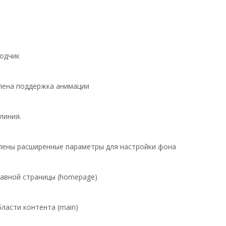
водчик
ена поддержка анимации
линия.
ены расширенные параметры для настройки фона
лавной страницы (homepage)
ласти контента (main)