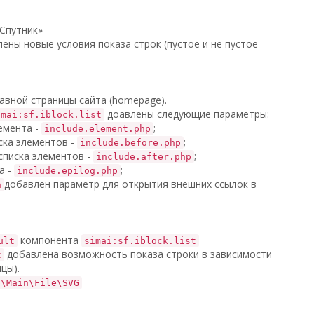
 Спутник»
ены новые условия показа строк (пустое и не пустое
авной страницы сайта (homepage).
доавлены следующие параметры:
imai:sf.iblock.list
емента -
;
include.element.php
ска элементов -
;
include.before.php
списка элементов -
;
include.after.php
а -
;
include.epilog.php
добавлен параметр для открытия внешних ссылок в
n
компонента
ult
simai:sf.iblock.list
добавлена возможность показа строки в зависимости
t
цы).
I\Main\File\SVG