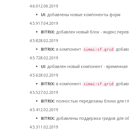
4.6.0
12.06.2019
UI:
добавлены новые компоненты форм
4.5.9
17.04.2019
BITRIX:
добавлен новый блок - яндекс.пере
4.5.8
28.02.2019
BITRIX:
в компонент
добавл
simai:sf.grid
4.5.7
28.02.2019
UI:
добавлен новый компонент - временная 
4.5.6
28.02.2019
BITRIX:
в компонент
добавл
simai:sf.grid
4.5.5
27.02.2019
BITRIX:
полностью переделаны блоки для г
4.5.4
12.02.2019
BITRIX:
добавлены поддержка гридов для об
4.5.3
11.02.2019