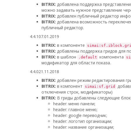
BITRIX:
добавлена поддержка представлений
можно задавать нужное представление чере
BITRIX:
добавлен публичный редактор инфоб
BITRIX:
добавлена возможность переключен
публичный редактор.
4.4.1
07.01.2019
BITRIX:
в компоненте
simai:sf.iblock.gr
BITRIX:
добавлены поддержка гридов для подв
BITRIX:
в шаблон
компонента
.default
si
модификатор для области показа.
4.4.0
21.11.2018
BITRIX:
добавлен режим редактирования г
BITRIX:
в компонент
добавл
simai:sf.grid
отключения строк, модификаторы)
BITRIX:
В гриды добавлены следующие блок
header: меню панели;
header: главное меню;
header: google переводчик;
header: логотип организации;
header: название организации;