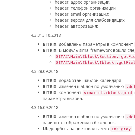
header: адрес организации;
header: телефон организации;
header: email организации;
header: версия для слабовидящих;
header: авторизация;
4.3.3
13.10.2018
BITRIX:
добавлены параметры в компонент
BITRIX:
В модуль simai.framework вошли сл
SIMAI\Main\Iblock\Section::getFi
SIMAI\Main\Iblock\Iblock::getFie
4.3.2
8.09.2018
BITRIX:
доработан шаблон календаря
BITRIX:
изменен шаблон по умолчанию
.de
BITRIX:
компонент
simai:sf.iblock.grid
параметры вызова.
4.3.1
6.09.2018
BITRIX:
изменен шаблон по умолчанию
.de
вариант отображения в 6 колонок.
UI:
доарботана цветовая гамма
ink-gray