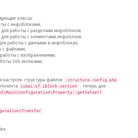
едующие классы:
оты с инфоблоками;
с для работы с разделами инфоблоков;
с для работы с элементами инфоблокв;
 для работы с данными в инфоблоках;
ы с файлами;
я работы с изображениями;
аботы SVG иконками;
я настроек структуры файлов
.structure.config.php
понента
- теперь для
simai:sf.iblock.section
AI\Main\Configuration\Property::getValue()
guration\Transfer
ex.