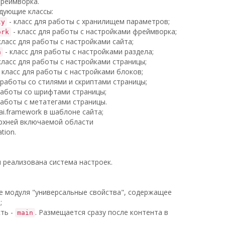
фреймворка.
едующие классы:
- класс для работы с хранилищем параметров;
ty
- класс для работы с настройками фреймворка;
ork
класс для работы с настройками сайта;
- класс для работы с настройками раздела;
n
класс для работы с настройками страницы;
 класс для работы с настройками блоков;
 работы со стилями и скриптами страницы;
 работы со шрифтами страницы;
работы с метатегами страницы.
i.framework в шаблоне сайта;
ерхней включаемой области
tion.
 реализована система настроек.
 модуля "универсальные свойства", содержащее
;
ть -
. Размещается сразу после контента в
main