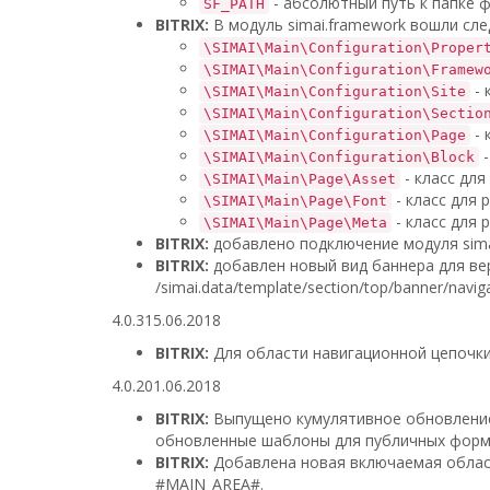
- абсолютный путь к папке 
SF_PATH
BITRIX:
В модуль simai.framework вошли сл
\SIMAI\Main\Configuration\Proper
\SIMAI\Main\Configuration\Framew
- 
\SIMAI\Main\Configuration\Site
\SIMAI\Main\Configuration\Sectio
- 
\SIMAI\Main\Configuration\Page
-
\SIMAI\Main\Configuration\Block
- класс для
\SIMAI\Main\Page\Asset
- класс для
\SIMAI\Main\Page\Font
- класс для 
\SIMAI\Main\Page\Meta
BITRIX:
добавлено подключение модуля sima
BITRIX:
добавлен новый вид баннера для в
/simai.data/template/section/top/banner/naviga
4.0.3
15.06.2018
BITRIX:
Для области навигационной цепочки
4.0.2
01.06.2018
BITRIX:
Выпущено кумулятивное обновление
обновленные шаблоны для публичных форм
BITRIX:
Добавлена новая включаемая облас
#MAIN_AREA#.