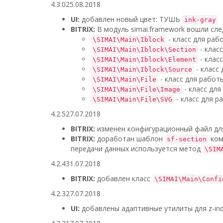
4.3.0
25.08.2018
UI:
добавлен новый цвет: ТУШЬ
ink-gray
BITRIX:
В модуль simai.framework вошли сл
- класс для раб
\SIMAI\Main\Iblock
- клас
\SIMAI\Main\Iblock\Section
- клас
\SIMAI\Main\Iblock\Element
- класс
\SIMAI\Main\Iblock\Source
- класс для работ
\SIMAI\Main\File
- класс дл
\SIMAI\Main\File\Image
- класс для р
\SIMAI\Main\File\SVG
4.2.5
27.07.2018
BITRIX:
изменен конфигурационный файл дл
BITRIX:
доработан шаблон
ком
sf-section
передачи данных используется метод
\SIM
4.2.4
31.07.2018
BITRIX:
добавлен класс
\SIMAI\Main\Confi
4.2.3
27.07.2018
UI:
добавлены адаптивные утилиты для z-ind