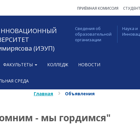
ПРИЁМНАЯ КОМИССИЯ
СТУДЕН
Сведения об
Наука и
 ИННОВАЦИОННЫЙ
образовательной
Иннова
ВЕРСИТЕТ
организации
Тимирясова (ИЭУП)
ФАКУЛЬТЕТЫ
КОЛЛЕДЖ
НОВОСТИ
ЬНАЯ СРЕДА
Главная
Объявления
омним - мы гордимся"