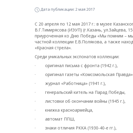
Дата публикации: 2 мая 2017
С 20 апреля по 12 мая 2017 г.: в музее Казанс
В.Г.Тимирясова (ИЭУП) (г.Казань, ул.Зайцева, 
приуроченная ко Дню Победы «Мы помним – мы 
частной коллекции Е.В.Полякова, а также нахо
«Красная стрела».
Среди уникальных экспонатов коллекции:
· оригинал письма с фронта (1942 г.),
· оригинал газеты «Комсомольская Правда» (о
· журнал «Работница» (1941 г.),
· генеральский китель на Парад Победы,
· листовки об окончании войны (1945 г.),
· книжка красноармейца,
· автомат ППШ,
· знаки отличия РККА (1930-40-е гг.),