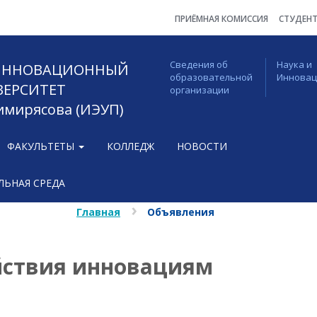
ПРИЁМНАЯ КОМИССИЯ
СТУДЕН
Сведения об
Наука и
 ИННОВАЦИОННЫЙ
образовательной
Иннова
ВЕРСИТЕТ
организации
Тимирясова (ИЭУП)
ФАКУЛЬТЕТЫ
КОЛЛЕДЖ
НОВОСТИ
ЬНАЯ СРЕДА
Главная
Объявления
йствия инновациям